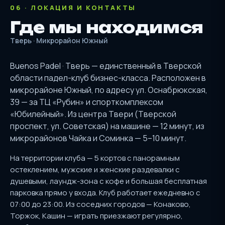
06 · ЛОКАЦИЯ И КОНТАКТЫ
Где мы находимся
Тверь · Микрорайон Южный
Buenos Padel · Тверь — единственный в Тверской
области падел-клуб бизнес-класса. Расположен в
микрорайоне Южный, по адресу ул. Оснабрюкская,
39 — за ТЦ «Рубин» и спорткомплексом
«Юбилейный». Из центра Твери (Тверской
проспект, ул. Советская) на машине — 12 минут, из
микрорайонов Чайка и Соминка — 5–10 минут.
На территории клуба — 5 кортов с панорамным
остеклением, мужские и женские раздевалки с
душевыми, лаундж-зона с кофе и большая бесплатная
парковка прямо у входа. Клуб работает ежедневно с
07:00 до 23:00. Из соседних городов — Конаково,
Торжок, Кашин — играть приезжают регулярно,