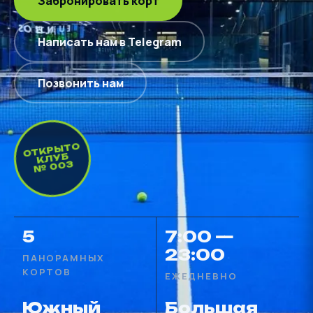
Забронировать корт
Написать нам в Telegram
Позвонить нам
ОТКРЫТО
КЛУБ
№ 003
5
7:00 —
23:00
ПАНОРАМНЫХ
КОРТОВ
ЕЖЕДНЕВНО
Южный
Большая