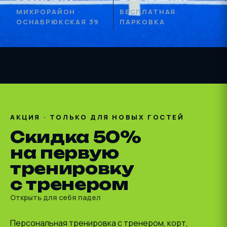
МИКРОРАЙОН ·
БЕСПЛАТНАЯ
ОСНАБРЮКСКАЯ 39
ПАРКОВКА
АКЦИЯ · ТОЛЬКО ДЛЯ НОВЫХ ГОСТЕЙ
Скидка 50%
на первую
тренировку
с тренером
Открыть для себя падел
Персональная тренировка с тренером, корт,